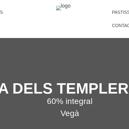
CS
PASTIS
CONTA
A DELS TEMPLE
60% integral
Vegà