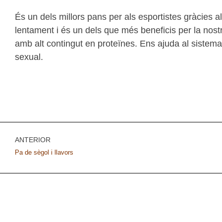
És un dels millors pans per als esportistes gràcies al
lentament i és un dels que més beneficis per la nost
amb alt contingut en proteïnes. Ens ajuda al sistema n
sexual.
ANTERIOR
Pa de sègol i llavors