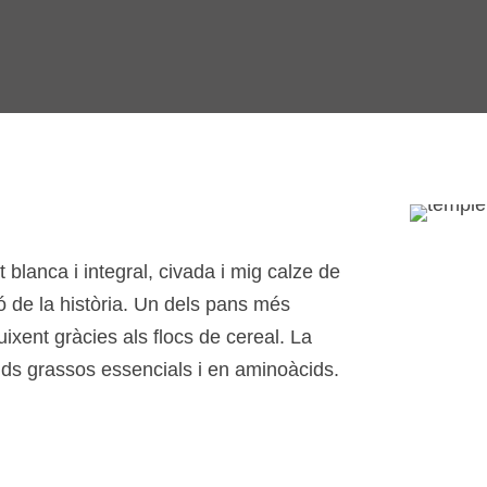
blanca i integral, civada i mig calze de
ó de la història. Un dels pans més
uixent gràcies als flocs de cereal. La
àcids grassos essencials i en aminoàcids.