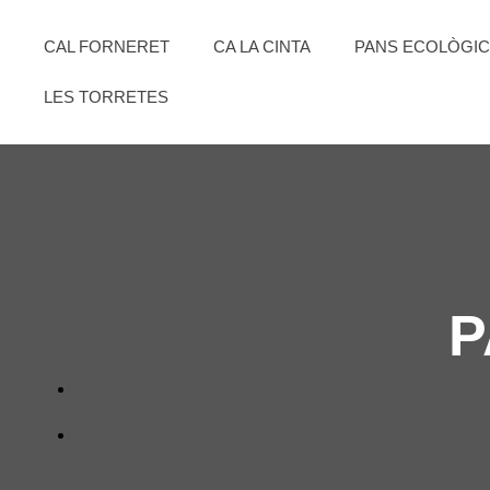
CAL FORNERET
CA LA CINTA
PANS ECOLÒGI
LES TORRETES
P