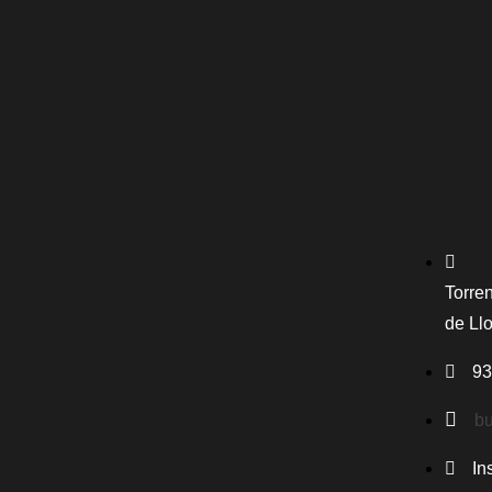
Torren
de Ll
93
bu
In