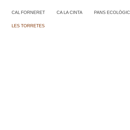
CAL FORNERET
CA LA CINTA
PANS ECOLÒGI
LES TORRETES
L