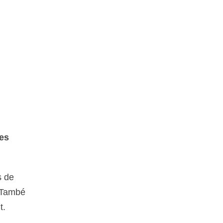
des
s de
. També
t.