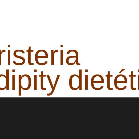
isteria
ipity dietét