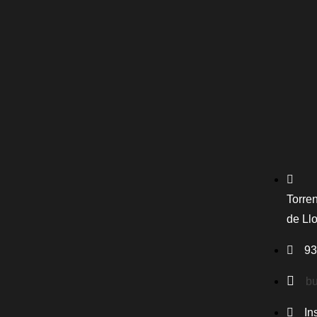
Torren
de Ll
93
bu
In