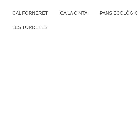
CAL FORNERET
CA LA CINTA
PANS ECOLÒGI
LES TORRETES
HERBORI