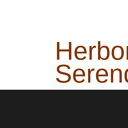
Herbor
Serend